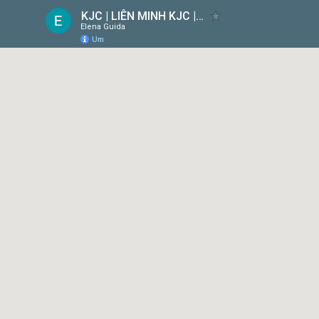
KJC | LIÊN MINH KJC | MỖI BƯỚC ĐI - MỖI Ý TƯỞNG
Elena Guida
Um